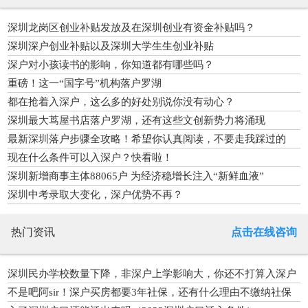
深圳龙岗区创业补贴发放及在深圳创业有资金补贴吗？
深圳深户创业补贴以及深圳大学生生创业补贴
深户对小孩读书的影响，你知道都有哪些吗？
重磅！这一“国字号”机构落户罗湖
都在抢着入深户，这么多的好处别说你没有动心？
深圳最大茑屋书店落户罗湖，还有这些文创新势力将涌现
最新深圳落户步骤全攻略！希望你认真阅读，不要走我踩过的
坑！
现在什么条件可以入深户？快看啦！
深圳新增商事主体88065户 为经济稳增长注入“新鲜血液”
深圳中考录取大变化，深户优势不再？
热门资讯
点击在线咨询
深圳民办学校数量下降，非深户上学影响大，你还不打算入深户
吗？
不是吧阿sir！深户买房都要3年社保，还有什么理由不缴纳社保