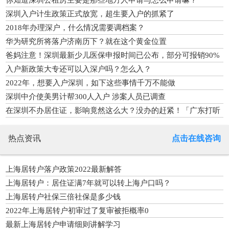
深圳入户计生政策正式放宽，超生要入户的抓紧了
2018年办理深户，什么情况需要调档案？
华为研究所将落户济南历下？就在这个黄金位置
爸妈注意！深圳最新少儿医保申报时间已公布，部分可报销90%
入户新政策大专还可以入深户吗？怎么入？
2022年，想要入户深圳，如下这些事情千万不能做
深圳中介使美男计帮300人入户 涉案人员已调查
在深圳不办居住证，影响竟然这么大？没办的赶紧！「广东打听
猫」
热点资讯
点击在线咨询
上海居转户落户政策2022最新解答
上海居转户：居住证满7年就可以转上海户口吗？
上海居转户社保三倍社保是多少钱
2022年上海居转户初审过了复审被拒概率0
最新上海居转户申请细则讲解学习