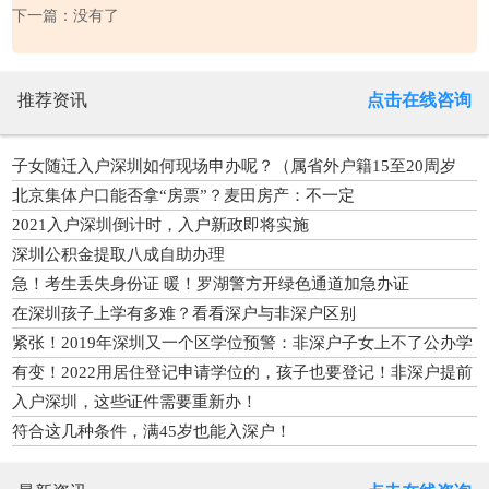
下一篇：没有了
推荐资讯
点击在线咨询
子女随迁入户深圳如何现场申办呢？（属省外户籍15至20周岁
的）
北京集体户口能否拿“房票”？麦田房产：不一定
2021入户深圳倒计时，入户新政即将实施
深圳公积金提取八成自助办理
急！考生丢失身份证 暖！罗湖警方开绿色通道加急办证
在深圳孩子上学有多难？看看深户与非深户区别
紧张！2019年深圳又一个区学位预警：非深户子女上不了公办学
校
有变！2022用居住登记申请学位的，孩子也要登记！非深户提前
一年
入户深圳，这些证件需要重新办！
符合这几种条件，满45岁也能入深户！