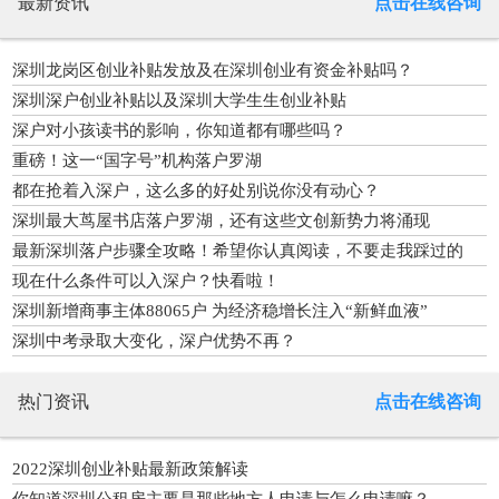
最新资讯
点击在线咨询
深圳龙岗区创业补贴发放及在深圳创业有资金补贴吗？
深圳深户创业补贴以及深圳大学生生创业补贴
深户对小孩读书的影响，你知道都有哪些吗？
重磅！这一“国字号”机构落户罗湖
都在抢着入深户，这么多的好处别说你没有动心？
深圳最大茑屋书店落户罗湖，还有这些文创新势力将涌现
最新深圳落户步骤全攻略！希望你认真阅读，不要走我踩过的
坑！
现在什么条件可以入深户？快看啦！
深圳新增商事主体88065户 为经济稳增长注入“新鲜血液”
深圳中考录取大变化，深户优势不再？
热门资讯
点击在线咨询
2022深圳创业补贴最新政策解读
你知道深圳公租房主要是那些地方人申请与怎么申请嘛？