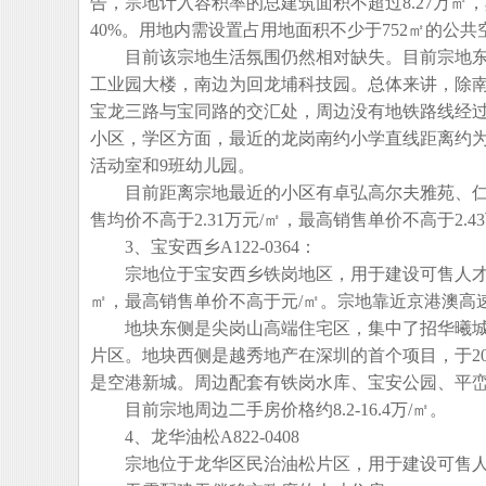
告，宗地计入容积率的总建筑面积不超过8.27万㎡，
40%。用地内需设置占用地面积不少于752㎡的公共
目前该宗地生活氛围仍然相对缺失。目前宗地东
工业园大楼，南边为回龙埔科技园。总体来讲，除
宝龙三路与宝同路的交汇处，周边没有地铁路线经
小区，学区方面，最近的龙岗南约小学直线距离约为2
活动室和9班幼儿园。
目前距离宗地最近的小区有卓弘高尔夫雅苑、仁恒峦山美
售均价不高于2.31万元/㎡，最高销售单价不高于2.
3、宝安西乡A122-0364：
宗地位于宝安西乡铁岗地区，用于建设可售人才住
㎡，最高销售单价不高于元/㎡。宗地靠近京港澳高速
地块东侧是尖岗山高端住宅区，集中了招华曦城
片区。地块西侧是越秀地产在深圳的首个项目，于20
是空港新城。周边配套有铁岗水库、宝安公园、平
目前宗地周边二手房价格约8.2-16.4万/㎡。
4、龙华油松A822-0408
宗地位于龙华区民治油松片区，用于建设可售人才