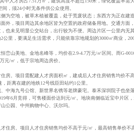
其中人才房占7.51万㎡，建筑高度不超过150米，绿化覆盖率需
空间，须24小时无条件供公众使用。
侧为空地，被草木植被覆盖，处于荒废状态；东西方为正在建
南面外，项目周边其余地区皆为空置的政府储备用地。交通方面
过，也未见明显公交站台，出行较为不便。周边片区一公里内无
公里，要满足生活需求，只能依靠宗地规划的3000㎡商业，200
地、金地名峰等，均价在2.9-4.7万元/㎡区间。而G-001
43万元/㎡，低于宗地周边房价。
房。项目需配建人才房面积㎡，建成后人才住房销售均价不高
，距离在建的地铁12号线臣田站约1公里。
、中海九号公馆、新世界名镌等老牌豪宅。泰禾深圳院子也坐
19年6月竞得，可售楼面价达到元/㎡。地块南侧临近宝中片区
峦山公园、中州购物中心、沃尔玛。
住房。项目人才住房销售均价不高于元/㎡，最高销售单价不高