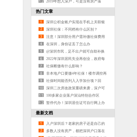
安居集团成大赢家
2019年想入深户，可是没有房产落
户，会对孩子上学有影响吗
热门文章
深圳公积金账户实现在手机上关联银
行卡
深圳社保：不同档有什么区别？
注意！深圳部分用户需补缴社保费用
23.60元
在深圳，身份证丢了怎么办
@深圳市民，足不出户就可自助补换
领身份证啦
2022年深圳居民失业再创业，政府每
月给一万补贴，连给3年
社保断缴有什么影响？
非本地户口要缴4年社保！楼市调控再
加码，炒房客傻眼了
社保时间能否列入入学加分项？回
应：看孩子户籍
深圳二次房改政策重磅来袭，深户可
以6折买房
100多家企业落户深汕特别合作区
暂停代办！深圳居住证可自行网上办
理！还没申请的赶紧！
最新文档
入户深圳后？老家的房子还是自己的
吗？
多数人没有房产，都把深圳户口落在