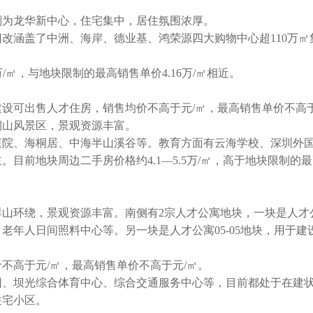
为龙华新中心，住宅集中，居住氛围浓厚。
涵盖了中洲、海岸、德业基、鸿荣源四大购物中心超110万㎡
㎡，与地块限制的最高销售单价4.16万/㎡相近。
可出售人才住房，销售均价不高于元/㎡，最高销售单价不高于
桐山风景区，景观资源丰富。
院、海桐居、中海半山溪谷等。教育方面有云海学校、深圳外
目前地块周边二手房价格约4.1—5.5万/㎡，高于地块限制的
环绕，景观资源丰富。南侧有2宗人才公寓地块，一块是人才公
、老年人日间照料中心等。另一块是人才公寓05-05地块，用于建
高于元/㎡，最高销售单价不高于元/㎡。
、坝光综合体育中心、综合交通服务中心等，目前都处于在建
住宅小区。