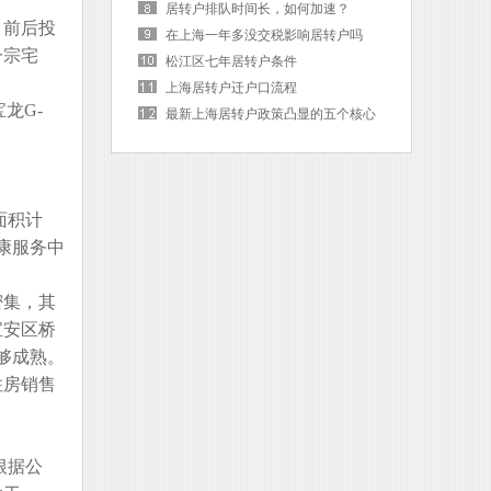
居转户排队时间长，如何加速？
，前后投
在上海一年多没交税影响居转户吗
一宗宅
松江区七年居转户条件
上海居转户迁户口流程
宝龙G-
最新上海居转户政策凸显的五个核心
词
面积计
健康服务中
密集，其
宝安区桥
够成熟。
住房销售
根据公