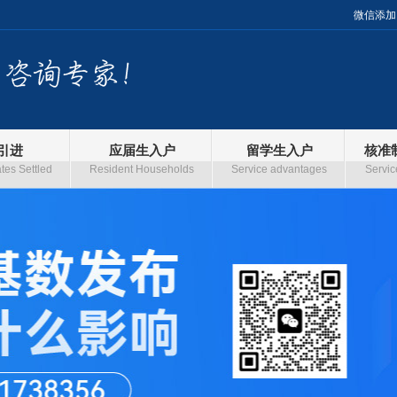
微信添加
引进
应届生入户
留学生入户
核准
es Settled
Resident Households
Service advantages
Servic