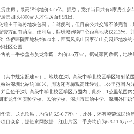
房，最高限制地价3.25亿。据悉，竞拍当日共有6家房企参
居集团以4800㎡人才住房面积胜出。
通主干道将地块包围，自驾便利，但目前公共交通不够完善，
配套方面有药店、便利店，熙璟城购物中心距离地块仅213米。
华侨医院距地块约920米，距离凤凰山国家矿山公园距地块约3
岭社区公园。
一手楼盘有昊龙华庭，均价3.6万/㎡。据链家网数据，地块
（其中规定配建㎡）。地块在深圳高级中学北校区学区辐射范
乘站深圳北站约888米。周边还有梅观高速经过。1公里范围内分
并且位于深圳高级中学北校区学区范围内，此外，1公里范围内
圳市龙华区实验学校、民治学校、深圳市民治中学、深圳外国语
龙光玖钻，均价约6.5-6.7万/㎡，此外，还有鸿荣源民治
众多，据链家网数据，红山片区二手房均价为6.9-11.6万/㎡