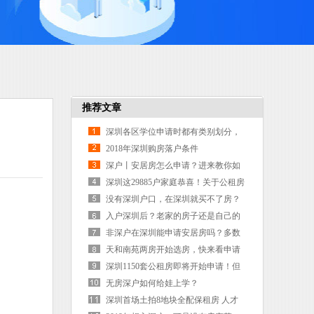
推荐文章
深圳各区学位申请时都有类别划分，
那么非深户学区内有房属几类？
2018年深圳购房落户条件
深户丨安居房怎么申请？进来教你如
何申请
深圳这29885户家庭恭喜！关于公租房
的好消息来啦！
没有深圳户口，在深圳就买不了房？
别信，教你一招解决！
入户深圳后？老家的房子还是自己的
吗？
非深户在深圳能申请安居房吗？多数
人都被骗了，看看需要哪些条件
天和南苑两房开始选房，快来看申请
深圳人才安居房三房啥条件
深圳1150套公租房即将开始申请！但
只有这个区的人可以认租
无房深户如何给娃上学？
深圳首场土拍8地块全配保租房 人才