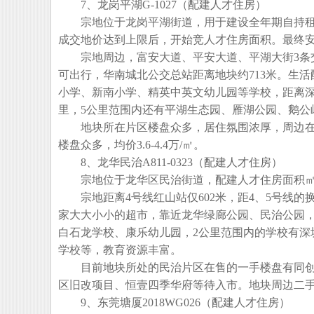
7、龙岗平湖G-1027（配建人才住房）
宗地位于龙岗平湖街道，用于建设全年期自持租赁住
成交地价达到上限后，开始竞人才住房面积。最终安
宗地周边，富安大道、平安大道、平湖大街3条交
可出行，华南城北公交总站距离地块约713米。生活
小学、新南小学、精英中英文幼儿园等学校，距离深圳
里，5公里范围内还有平湖生态园、雁湖公园、鹅公
地块所在片区楼盘众多，居住氛围浓厚，周边在售的
楼盘众多，均价3.6-4.4万/㎡。
8、龙华民治A811-0323（配建人才住房）
宗地位于龙华区民治街道，配建人才住房面积㎡
宗地距离4号线红山站仅602米，距4、5号线的换
家大大小小的超市，靠近龙华绿廊公园、民治公园，
白石龙学校、康乐幼儿园，2公里范围内的学校有深
学校等，教育资源丰富。
目前地块所处的民治片区在售的一手楼盘有同创华著、
区旧改项目、恒壹四季华府等待入市。地块周边二手项目
9、东莞塘厦2018WG026（配建人才住房）