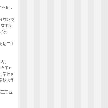
与竞拍，
只有公交
并有平湖
.3公
周边二手
围内。
布了10
的学校有
学校龙华
第三工业
。