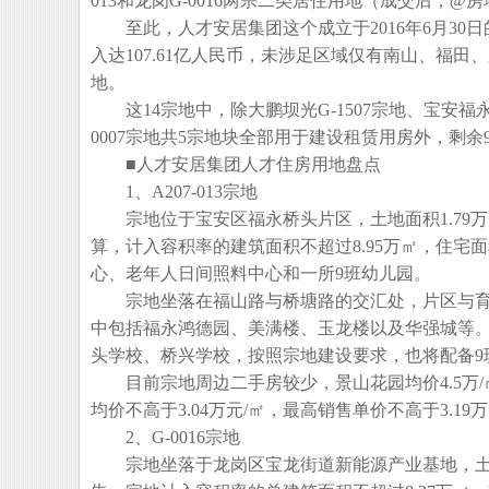
013和龙岗G-0016两宗二类居住用地（成交后，
至此，人才安居集团这个成立于2016年6月30日
入达107.61亿人民币，未涉足区域仅有南山、福田、
地。
这14宗地中，除大鹏坝光G-1507宗地、宝安福永A213
0007宗地共5宗地块全部用于建设租赁用房外，剩
■人才安居集团人才住房用地盘点
1、A207-013宗地
宗地位于宝安区福永桥头片区，土地面积1.79万㎡
算，计入容积率的建筑面积不超过8.95万㎡，住宅面积
心、老年人日间照料中心和一所9班幼儿园。
宗地坐落在福山路与桥塘路的交汇处，片区与育
中包括福永鸿德园、美满楼、玉龙楼以及华强城等。
头学校、桥兴学校，按照宗地建设要求，也将配备9
目前宗地周边二手房较少，景山花园均价4.5万/㎡
均价不高于3.04万元/㎡，最高销售单价不高于3.1
2、G-0016宗地
宗地坐落于龙岗区宝龙街道新能源产业基地，土地面积