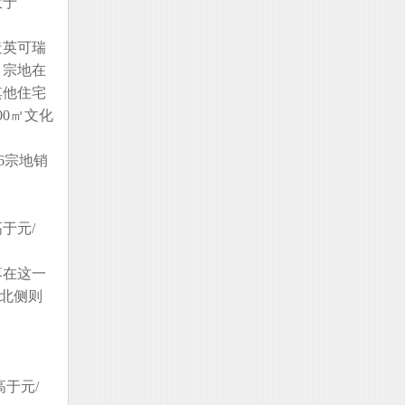
大于
造英可瑞
，宗地在
其他住宅
0㎡文化
6宗地销
于元/
落在这一
，北侧则
于元/