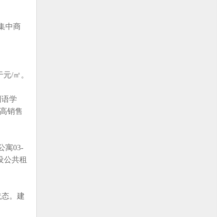
集中商
元/㎡。
国语学
最高销售
寓03-
设公共租
状态。建