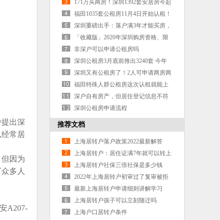
哪里了？不知道的教你一招解决
171万买两房！深圳1392套安居房今起
认购
福田1035套公租房11月4日开始认租！
超详细版申请攻略来啦
深圳重磅出手：落户满3年才能买房，
离婚也不好使！750万以上缴豪宅税，
「收藏版」2020年深圳购房资格、限
这9大变化必须看……
购限贷、15种落户方式最全汇总
非深户可以申请公租房吗
深圳公租房3月底前推出3240套 今年
供应4万套保障房
深圳又有公租房了！2人可申请两房两
厅！最低15.26元／月·平方米
福田特殊人群公租房这次认租就能上
车，需要哪些条件？
深户自有房产，但居住登记信息不符
合要求，怎样保证上家门口公立
深圳公租房申请流程
中提出深
推荐文档
以经常居
上海居转户落户政策2022最新解答
上海居转户：居住证满7年就可以转上
、但因为
海户口吗？
上海居转户社保三倍社保是多少钱
下众多人
2022年上海居转户初审过了复审被拒
概率0
最新上海居转户申请细则讲解学习
上海居转户孩子可以立刻随迁吗
207-
上海户口居转户条件