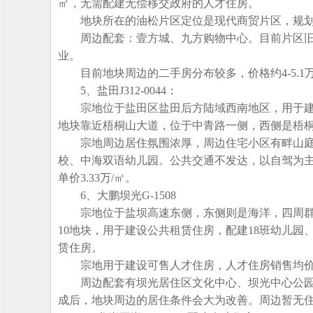
㎡，无需配建无偿移交政府的人才住房。
地块所在的油松片区定位是现代商贸片区，规划
周边配套：壹方城、九方购物中心。目前片区旧改
业。
目前地块周边的二手房分布较多，价格约4-5.1万/
5、盐田J312-0044：
宗地位于盐田区盐田后方陆域西南地区，用于建设
地块靠近梧桐山大道，位于中青路一侧，西侧是梧
宗地周边居住氛围浓厚，周边住宅小区有畔山庭
校、中海双语幼儿园。公共交通不发达，以自驾为主。
单价3.33万/㎡。
6、大鹏坝光G-1508
宗地位于盐坝高速东侧，东侧则是海洋，四周群山
10地块，用于建设公共租赁住房，配建18班幼儿园
赁住房。
宗地用于建设可售人才住房，人才住房销售均价不
周边配套有坝光居住区文化中心、坝光中心公园
成后，地块周边的居住条件会大为改善。周边暂无