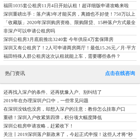
福田1035套公租房11月4日开始认租！超详细版申请攻略来啦
深圳重磅出手：落户满3年才能买房，离婚也不好使！750万以上
缴豪宅税，这9大变化必须看……
「收藏版」2020年深圳购房资格、限购限贷、15种落户方式最全
汇总
非深户可以申请公租房吗
深圳公租房3月底前推出3240套 今年供应4万套保障房
深圳又有公租房了！2人可申请两房两厅！最低15.26元／月·平方
米
福田特殊人群公租房这次认租就能上车，需要哪些条件？
热门资讯
点击在线咨询
还再找入深户的条件、还再犹豫入户、别纠结了
2019年在办理深圳户口中，一些常见问题
在深圳没钱也没房，却想入深户的注意：教你怎么挂靠户口
重磅！深圳入户收紧第四弹，积分项大幅度降低
深圳公租房申请攻略，赶紧收下！
关注丨2019深圳落户新政来了，今起正式申报！这些人才将“秒