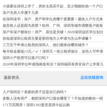
小孩要在深圳上学了，房价太高买不起，至少我能给他一个户口
深户无房入学属于几类
在深圳读书：深户、房产和学位房哪个更重要！最快入户方式来
了
放弃抢人还是因为房票？杭州、广州、深圳等城市调整落户政策
深户非深户都加分！房产、居住是关键！2020深圳这区学位划分
你知道深圳公租房主要是那些地方人申请与怎么申请嘛？
三万五千申请公租房的深圳人，他们都来自哪些城市？
每月租金最低13元／㎡！深圳又一批公租房放出，这些人可申请
深圳小产权房可以落户口吗？
2020年深圳学位申请指南发布没？深圳福田有房非深户上学算几
类？
最新资讯
点击在线咨询
入户深圳后？老家的房子还是自己的吗？
多数人没有房产，都把深圳户口落在哪里了？不知道的教你一招
解决
171万买两房！深圳1392套安居房今起认购