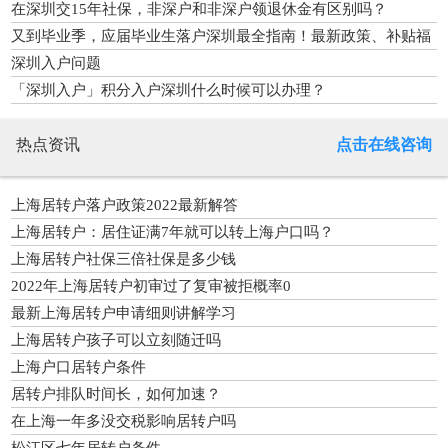
批”落户
在深圳交15年社保，非深户和非深户领退休金有区别吗？
又到毕业季，应届毕业生落户深圳最全指南！最新政策、补贴福
利
深圳入户问题
「深圳入户」积分入户深圳什么时候可以办理？
热点资讯
点击在线咨询
上海居转户落户政策2022最新解答
上海居转户：居住证满7年就可以转上海户口吗？
上海居转户社保三倍社保是多少钱
2022年上海居转户初审过了复审被拒概率0
最新上海居转户申请细则讲解学习
上海居转户孩子可以立刻随迁吗
上海户口居转户条件
居转户排队时间长，如何加速？
在上海一年多没交税影响居转户吗
松江区七年居转户条件