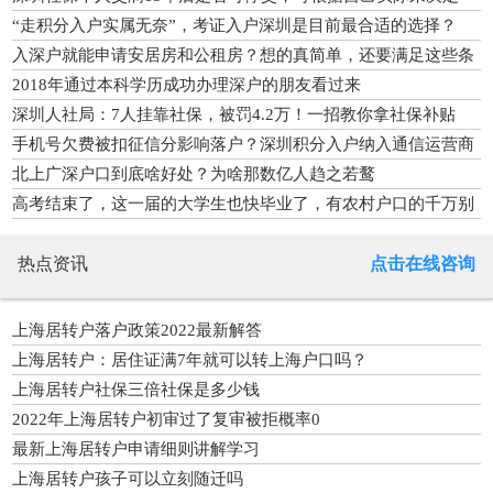
“走积分入户实属无奈”，考证入户深圳是目前最合适的选择？
入深户就能申请安居房和公租房？想的真简单，还要满足这些条
件呢
2018年通过本科学历成功办理深户的朋友看过来
深圳人社局：7人挂靠社保，被罚4.2万！一招教你拿社保补贴
手机号欠费被扣征信分影响落户？深圳积分入户纳入通信运营商
信息
北上广深户口到底啥好处？为啥那数亿人趋之若鹜
高考结束了，这一届的大学生也快毕业了，有农村户口的千万别
外迁
热点资讯
点击在线咨询
上海居转户落户政策2022最新解答
上海居转户：居住证满7年就可以转上海户口吗？
上海居转户社保三倍社保是多少钱
2022年上海居转户初审过了复审被拒概率0
最新上海居转户申请细则讲解学习
上海居转户孩子可以立刻随迁吗