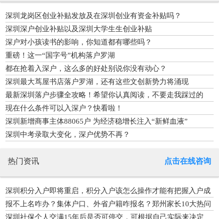
深圳龙岗区创业补贴发放及在深圳创业有资金补贴吗？
深圳深户创业补贴以及深圳大学生生创业补贴
深户对小孩读书的影响，你知道都有哪些吗？
重磅！这一“国字号”机构落户罗湖
都在抢着入深户，这么多的好处别说你没有动心？
深圳最大茑屋书店落户罗湖，还有这些文创新势力将涌现
最新深圳落户步骤全攻略！希望你认真阅读，不要走我踩过的
坑！
现在什么条件可以入深户？快看啦！
深圳新增商事主体88065户 为经济稳增长注入“新鲜血液”
深圳中考录取大变化，深户优势不再？
热门资讯
点击在线咨询
深圳积分入户即将重启，积分入户该怎么操作才能有把握入户成
功？
报不上名咋办？集体户口、外省户籍咋报名？郑州家长10大热问
有答案了
深圳社保个人交满15年后是否可停交，可根据自己实际来决定