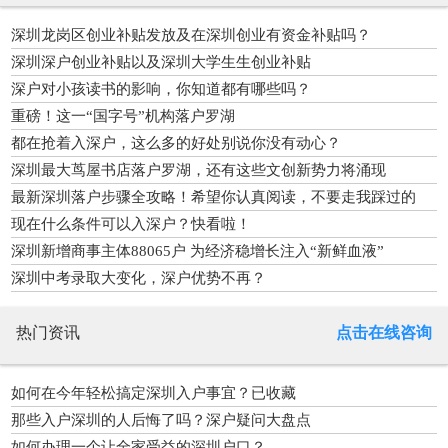
深圳龙岗区创业补贴发放及在深圳创业有资金补贴吗？
深圳深户创业补贴以及深圳大学生生创业补贴
深户对小孩读书的影响，你知道都有哪些吗？
重磅！这一“国字号”机构落户罗湖
都在抢着入深户，这么多的好处别说你没有动心？
深圳最大茑屋书店落户罗湖，还有这些文创新势力将涌现
最新深圳落户步骤全攻略！希望你认真阅读，不要走我踩过的
坑！
现在什么条件可以入深户？快看啦！
深圳新增商事主体88065户 为经济稳增长注入“新鲜血液”
深圳中考录取大变化，深户优势不再？
热门资讯
点击在线咨询
如何在今年轻松搞定深圳入户事宜？已收藏
那些入户深圳的人后悔了吗？深户疑问大盘点
如何办理一个让全家受益的深圳户口？