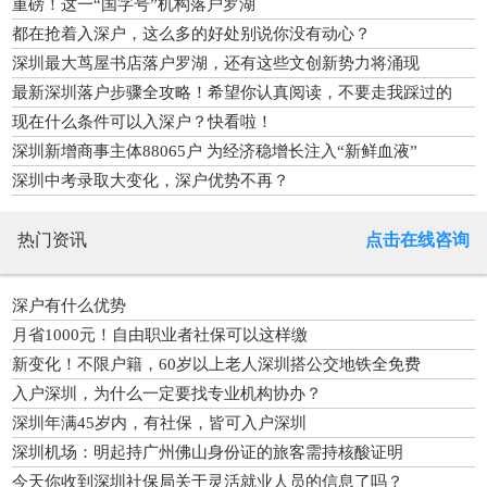
重磅！这一“国字号”机构落户罗湖
都在抢着入深户，这么多的好处别说你没有动心？
深圳最大茑屋书店落户罗湖，还有这些文创新势力将涌现
最新深圳落户步骤全攻略！希望你认真阅读，不要走我踩过的
坑！
现在什么条件可以入深户？快看啦！
深圳新增商事主体88065户 为经济稳增长注入“新鲜血液”
深圳中考录取大变化，深户优势不再？
热门资讯
点击在线咨询
深户有什么优势
月省1000元！自由职业者社保可以这样缴
新变化！不限户籍，60岁以上老人深圳搭公交地铁全免费
入户深圳，为什么一定要找专业机构协办？
深圳年满45岁内，有社保，皆可入户深圳
深圳机场：明起持广州佛山身份证的旅客需持核酸证明
今天你收到深圳社保局关于灵活就业人员的信息了吗？