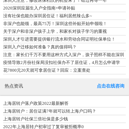
深圳人注意，修改医保档次的机会来了！错过再等一年
2020深圳应届生入户全指南+申请补贴
没有社保也能办深圳居住证！福利居然辣么多~
非深户也能领，最高75万！深圳这些补贴开始申领啦！
关于深户和非深户孩子上学，和家长对孩子学习的重视
深圳人才引进需要提供银行流水和劳动合同证明社保单位！
深圳入户迁移如何准备？真的值得吗？
注意：家长们千万不要用这种方式入深户，孩子照样不能在深圳
上学
疫情导致2月份社保局没扣社保办不了居住证，4月怎么申请学
位？
花7800元20天就可拿居住证？回应：立案查处
热点资讯
点击在线咨询
上海居转户落户政策2022最新解答
上海居转户：居住证满7年就可以转上海户口吗？
上海居转户社保三倍社保是多少钱
2022年上海居转户初审过了复审被拒概率0