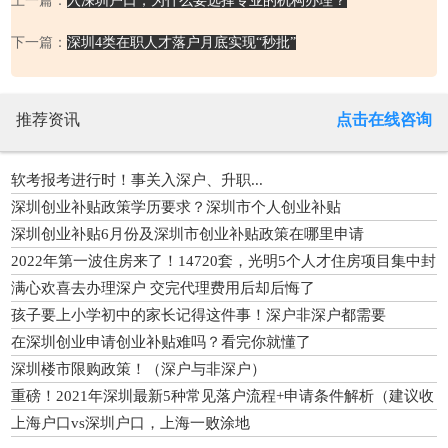
上一篇：
入深圳户口，为什么要选择专业的机构办理？
下一篇：
深圳4类在职人才落户月底实现“秒批”
推荐资讯
点击在线咨询
软考报考进行时！事关入深户、升职...
深圳创业补贴政策学历要求？深圳市个人创业补贴
深圳创业补贴6月份及深圳市创业补贴政策在哪里申请
2022年第一波住房来了！14720套，光明5个人才住房项目集中封
顶
满心欢喜去办理深户 交完代理费用后却后悔了
孩子要上小学初中的家长记得这件事！深户非深户都需要
在深圳创业申请创业补贴难吗？看完你就懂了
深圳楼市限购政策！（深户与非深户）
重磅！2021年深圳最新5种常见落户流程+申请条件解析（建议收
藏）
上海户口vs深圳户口，上海一败涂地