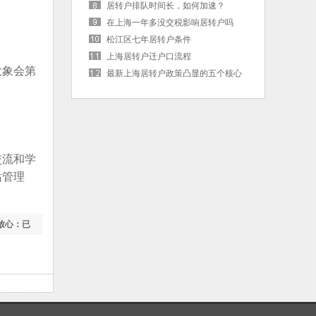
居转户排队时间长，如何加速？
在上海一年多没交税影响居转户吗
松江区七年居转户条件
上海居转户迁户口流程
大象会第
最新上海居转户政策凸显的五个核心
词
交流和学
站管理
放心：已