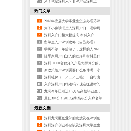
来了就是深圳人？非深户在深圳上一
所高中有多难？
热门文章
2018年应届大学毕业生怎么办理落深
户？
为了小孩读书想入深圳户口，没学历
怎么办？
深圳入户门槛大幅提高 本科入户
留学生入户深圳攻略（自己办理）
学历不够，年龄超了，这样的人2020
年还有机会入深户吗？
随军家属户口迁入的程序和材料是什
么？｜军路问答
深圳10000名积分入户是怎样算分的、
一图给你解释
新政策落户深圳需要什么条件呢，小
柒给大家列出来了哦
深圳社保（一／二／三档），自行出
省就医，如何备案？报销比例？
入户深圳户口很难吗？现在抓紧时间
办或许还来得及
龙岗今年已引进1.5万名高校毕业生，
打造深圳东部人才高地
最低304分！2018深圳纯积分入户名单
公布！快看看有没有你？
最新文档
深圳龙岗区创业补贴发放及在深圳创
业有资金补贴吗？
深圳深户创业补贴以及深圳大学生生