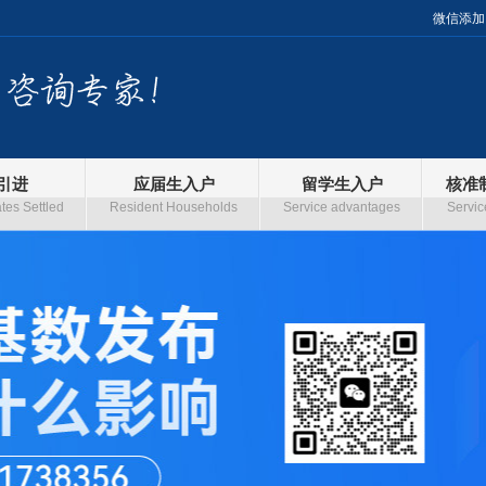
微信添加
引进
应届生入户
留学生入户
核准
es Settled
Resident Households
Service advantages
Servic