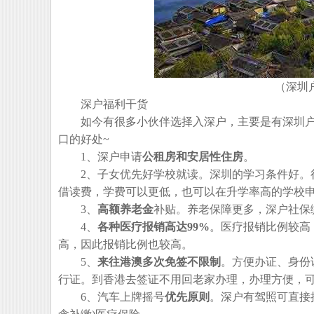
（深圳
深户福利干货
如今有很多小伙伴选择入深户，主要是有深圳户
口的好处~
1、深户申请
公租房和安居性住房
。
2、子女优先好学校就读。深圳的学习条件好。很
借读费，学费可以更低，也可以在升学率高的学校
3、
高额养老金
补贴。养老保障更多，深户社保
4、
各种医疗报销高达99%
。医疗报销比例较高
高，因此报销比例也较高。
5、
来往港澳多次免签不限制
。方便办证、身份
行证。到香港去签证不用回老家办理，办理方便，
6、汽车上牌摇号
优先原则
。深户有驾照可直接