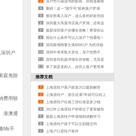
创业补贴
深户对小孩读书的影响，你知道都有
哪些吗？
重磅！这一“国字号”机构落户罗湖
都在抢着入深户，这么多的好处别说
你没有动心？
深圳最大茑屋书店落户罗湖，还有这
些文创新势力将涌现
最新深圳落户步骤全攻略！希望你认
真阅读，不要走我踩过的坑！
现在什么条件可以入深户？快看啦！
深圳新增商事主体88065户 为经济稳
入深圳户
增长注入“新鲜血液”
深圳中考录取大变化，深户优势不
再？
深圳老司机超详细生存攻略，尤其是
毕业生务必看看
来了就是龙岗人，这些人落户更简单
啦！超全攻略来袭
家庭免除
推荐文档
上海居转户落户政策2022最新解答
上海居转户：居住证满7年就可以转上
纳费用较
海户口吗？
上海居转户社保三倍社保是多少钱
2022年上海居转户初审过了复审被拒
。港澳通
概率0
最新上海居转户申请细则讲解学习
上海居转户孩子可以立刻随迁吗
缴纳(不
上海户口居转户条件