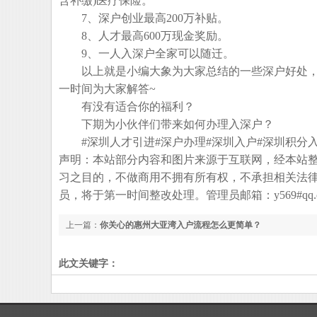
含补缴)医疗保险。
7、深户创业最高200万补贴。
8、人才最高600万现金奖励。
9、一人入深户全家可以随迁。
以上就是小编大象为大家总结的一些深户好处，
一时间为大家解答~
有没有适合你的福利？
下期为小伙伴们带来如何办理入深户？
#深圳人才引进#深户办理#深圳入户#深圳积分入户
声明：本站部分内容和图片来源于互联网，经本站
习之目的，不做商用不拥有所有权，不承担相关法
员，将于第一时间整改处理。管理员邮箱：y569#qq.
上一篇：
你关心的惠州大亚湾入户流程怎么更简单？
此文关键字：