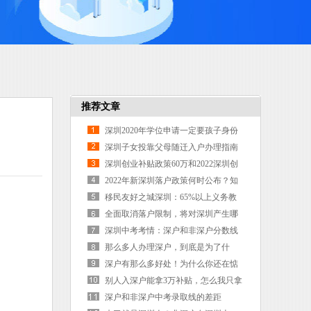
推荐文章
深圳2020年学位申请一定要孩子身份
证吗？趁暑假赶紧办了
深圳子女投靠父母随迁入户办理指南
（条件+材料+流程）
深圳创业补贴政策60万和2022深圳创
业办公场地租金补贴
2022年新深圳落户政策何时公布？知
道细节的没几个人
移民友好之城深圳：65%以上义务教
育学位提供给非深户籍子弟
全面取消落户限制，将对深圳产生哪
些影响？
深圳中考考情：深户和非深户分数线
差距有多大？
那么多人办理深户，到底是为了什
么？
深户有那么多好处！为什么你还在惦
记着老家的那一亩三分地
别人入深户能拿3万补贴，怎么我只拿
1.5万？原来还有这些补贴没领
深户和非深户中考录取线的差距