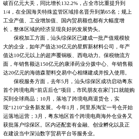
破百亿元大关，同比增长132.2%，占全市比重提升到
1/4，在全国海关特殊监管区域排名晋升到第65名；规上
工业产值、工业增加值、国内贸易额也都有大幅度增
长，整体区域的经济呈现良好的发展势头。
保税加工方面，汕头综保区已建成一批产值规模较
大的企业，如年产值达30亿元的星辉新材料公司，年产
值达10亿元以上的超声覆铜板、西电动力。保税物流方
面，年销售额达150亿元的康泽药业分拨中心、年销售额
达20亿元的海德森塑料交易中心相继建成并投入使用。
保税服务方面，去年5月，汕头综保区成功启动粤东
首个跨境电商“前店后仓”项目，市民朋友在家门口就能购
买到全球商品；10月，落地了跨境电商退货仓，实
现“1210”业务新发展。今年1月，阿里系淘宝一号仓开始
运落地运营；3月，粤东地区首个跨境电商海外仓业务又
获批落户综保区。区内还配套有金融、创业孵化以及正
在建设当中深汕数字贸易平台等服务业。