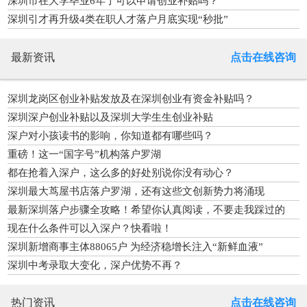
深圳市在大学毕业6年了可以申请创业补贴吗？
深圳引才再升级4类在职人才落户月底实现“秒批”
最新资讯
点击在线咨询
深圳龙岗区创业补贴发放及在深圳创业有资金补贴吗？
深圳深户创业补贴以及深圳大学生生创业补贴
深户对小孩读书的影响，你知道都有哪些吗？
重磅！这一“国字号”机构落户罗湖
都在抢着入深户，这么多的好处别说你没有动心？
深圳最大茑屋书店落户罗湖，还有这些文创新势力将涌现
最新深圳落户步骤全攻略！希望你认真阅读，不要走我踩过的
坑！
现在什么条件可以入深户？快看啦！
深圳新增商事主体88065户 为经济稳增长注入“新鲜血液”
深圳中考录取大变化，深户优势不再？
热门资讯
点击在线咨询