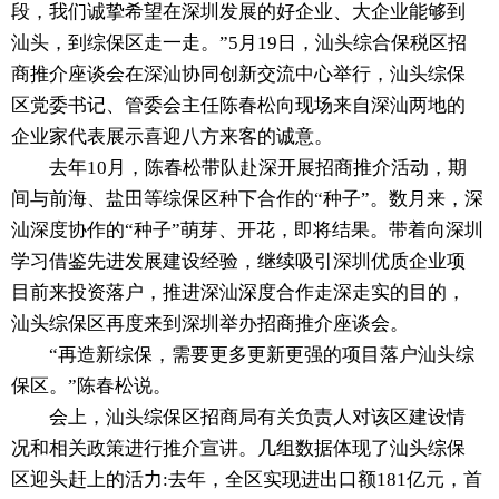
段，我们诚挚希望在深圳发展的好企业、大企业能够到
汕头，到综保区走一走。”5月19日，汕头综合保税区招
商推介座谈会在深汕协同创新交流中心举行，汕头综保
区党委书记、管委会主任陈春松向现场来自深汕两地的
企业家代表展示喜迎八方来客的诚意。
去年10月，陈春松带队赴深开展招商推介活动，期
间与前海、盐田等综保区种下合作的“种子”。数月来，深
汕深度协作的“种子”萌芽、开花，即将结果。带着向深圳
学习借鉴先进发展建设经验，继续吸引深圳优质企业项
目前来投资落户，推进深汕深度合作走深走实的目的，
汕头综保区再度来到深圳举办招商推介座谈会。
“再造新综保，需要更多更新更强的项目落户汕头综
保区。”陈春松说。
会上，汕头综保区招商局有关负责人对该区建设情
况和相关政策进行推介宣讲。几组数据体现了汕头综保
区迎头赶上的活力:去年，全区实现进出口额181亿元，首