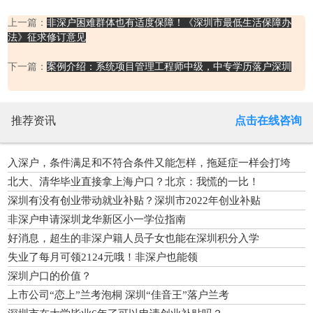
上一篇：
非深户困难群体也有适度保障！《深圳市最低生活保障办
法》征求修订意见
下一篇：
案例介绍：系统项目管理工程师中级，中专学历落户深圳
推荐资讯
点击在线咨询
入深户，条件满足和不符合条件又能怎样，拖延症一样会打垮
你！
北大、清华毕业直接拿上海户口？北京：我慌的一比！
深圳有没有创业带动就业补贴？深圳市2022年创业补贴
非深户申请深圳龙华新区小一学位指南
好消息，超生的非深户籍人员子女也能在深圳积分入学
失业了每月可领2124元哦！非深户也能领
深圳户口的价值？
上市公司“恋上”兰考泡桐 深圳“佳音王”落户兰考