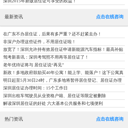
深圳2015年新版居住证可享受的权益！
最新资讯
点击在线咨询
在广东不办居住证，后果有多严重？还不赶紧去办！
非深户办理这些证件，不用居住证啦！
放宽了！深圳允许持有效居住证申请新能源汽车指标！最高补贴
2万
驾考新喜讯：深圳考驾照不用再等居住证了！
老年优待证将与 居住证说“再见”
新政！多地政府鼓励买40年公寓！能上学、能落户！这下公寓真
火了
明日起至5月30日24时，广东多地将暂停居住登记、居住证办理
等业务
深圳居住证办理时间：15个工作日
深圳出租车驾驶员从业资格户籍、居住证等限定被删除
解读深圳居住证的好处 六大基本公共服务和七项便利
热门资讯
点击在线咨询