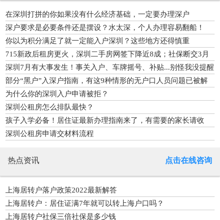
在深圳打拼的你如果没有什么经济基础，一定要办理深户
深户要求是必要条件还是摆设？水太深，个人办理容易翻船！
你以为积分满足了就一定能入户深圳？这些地方还得慎重
715新政后租房更火，深圳二手房网签下降近8成；社保断交3月
后
深圳7月有大事发生！事关入户、车牌摇号、补贴...别怪我没提醒
你
部分“黑户”入深户指南，有这9种情形的无户口人员问题已被解
决
为什么你的深圳入户申请被拒？
深圳公租房怎么排队最快？
孩子入学必备！居住证最新办理指南来了，有需要的家长请收
好！
深圳公租房申请交材料流程
热点资讯
点击在线咨询
上海居转户落户政策2022最新解答
上海居转户：居住证满7年就可以转上海户口吗？
上海居转户社保三倍社保是多少钱