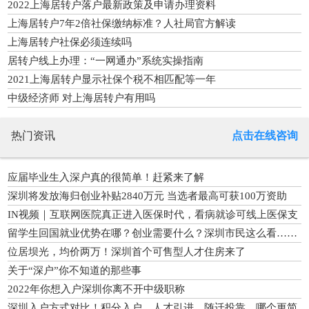
2022上海居转户落户最新政策及申请办理资料
上海居转户7年2倍社保缴纳标准？人社局官方解读
上海居转户社保必须连续吗
居转户线上办理：“一网通办”系统实操指南
2021上海居转户显示社保个税不相匹配等一年
中级经济师 对上海居转户有用吗
热门资讯
点击在线咨询
应届毕业生入深户真的很简单！赶紧来了解
深圳将发放海归创业补贴2840万元 当选者最高可获100万资助
IN视频｜互联网医院真正进入医保时代，看病就诊可线上医保支
付
留学生回国就业优势在哪？创业需要什么？深圳市民这么看……
位居坝光，均价两万！深圳首个可售型人才住房来了
关于“深户”你不知道的那些事
2022年你想入户深圳你离不开中级职称
深圳入户方式对比！积分入户、人才引进、随迁投靠…哪个更简