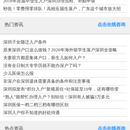
2018年应届毕业生入户深圳办理流程、补贴申请
秒批！零费用零排队！高校应届生落户，广东这个城市放大招
热门资讯
点击在线咨询
深圳子女随迁入户条件
原来深圳户口这么值钱？2020年海外留学生落户深圳全攻略
夫妻双方都是集体户口，新生儿如何入户？
没有全日制大专学历就不能办深户了吗？
少儿医保怎么报
非深户在深圳退休需要具备的条件和注意事项
深圳拟发布“积分入户”新规居住+社保延至10年，还有哪些变
化？
“熟人”能帮忙办理入户？别轻信！深圳有人被骗3万多元
深圳医保一档二档三档有哪些区别
深圳入户你不知道的好处待遇
热点资讯
点击在线咨询