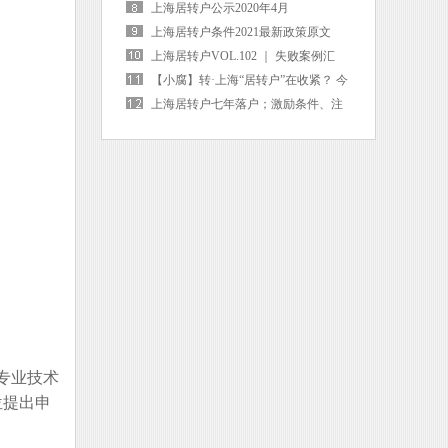
上海居转户公示2020年4月
上海居转户条件2021最新政策原文
（100%精准）
上海居转户VOL.102 ｜ 失败案例汇
总！这些“奇怪”的被拒理由，你占几
【小腐】转·上海“居转户”在收紧？ 今
条？
年可能是最后机会了！
上海居转户七年落户；激励条件、注
意事项！
专业技术
位提出申