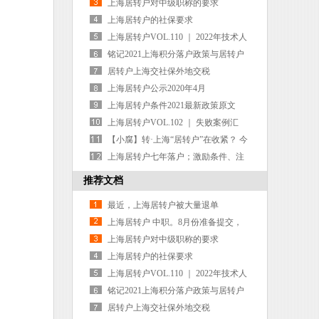
差了一些，有点虚
上海居转户对中级职称的要求
上海居转户的社保要求
上海居转户VOL.110 ｜ 2022年技术人
员职业资格考试时间表公布！
铭记2021上海积分落户政策与居转户
实质条件
居转户上海交社保外地交税
上海居转户公示2020年4月
上海居转户条件2021最新政策原文
（100%精准）
上海居转户VOL.102 ｜ 失败案例汇
总！这些“奇怪”的被拒理由，你占几
【小腐】转·上海“居转户”在收紧？ 今
条？
年可能是最后机会了！
上海居转户七年落户；激励条件、注
意事项！
推荐文档
最近，上海居转户被大量退单
了。。。。
上海居转户 中职。8月份准备提交，
差了一些，有点虚
上海居转户对中级职称的要求
上海居转户的社保要求
上海居转户VOL.110 ｜ 2022年技术人
员职业资格考试时间表公布！
铭记2021上海积分落户政策与居转户
实质条件
居转户上海交社保外地交税