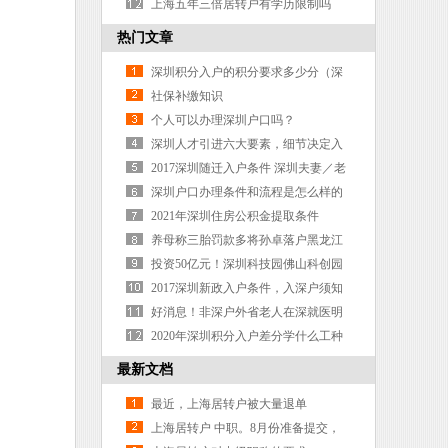
上海五年三倍居转户有学历限制吗
热门文章
深圳积分入户的积分要求多少分（深
圳积分入户多少分才可以入户）
社保补缴知识
个人可以办理深圳户口吗？
深圳人才引进六大要素，细节决定入
户成败！
2017深圳随迁入户条件 深圳夫妻／老
人／子女随迁入户指南
深圳户口办理条件和流程是怎么样的
呢？
2021年深圳住房公积金提取条件
养母称三胎罚款多将孙卓落户黑龙江
孙海洋最担心的问题是什么？
投资50亿元！深圳科技园佛山科创园
落户佛山西站枢纽新城
2017深圳新政入户条件，入深户须知
好消息！非深户外省老人在深就医明
年起可刷医保卡
2020年深圳积分入户差分学什么工种
最新文档
最近，上海居转户被大量退单
了。。。。
上海居转户 中职。8月份准备提交，