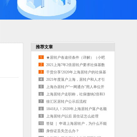
推荐文章
★居转户各途径条件（详解）（小吧
主答疑系列5）
2021上海7年2倍居转户要求社保基数
落户条件
干货分享!2020年上海居转户的社保基
数应该怎么交？
2021年度落户上海，居转户和人才引
进全年数据分析
上海办居转户“一网通办”用人单位开
户指南
上海居转户走职称，社保缴纳2倍和3
倍有区别吗？
徐汇区居转户公示后流程
18418人！2020年上海居转户落户名额
比上年增长40%
上海居转户以后 居住证怎么处理
答疑 ｜ 申请上海居转户，为什么不能
使用外地的职称？
身份证丢失怎么办？