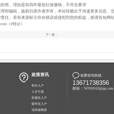
场拒绝，理由是前四年最低社保缴纳，不符合要求
整理和编辑，版权归原作者所有，本站转载出于传递更多信息、
律责任。若有来源标注存在错误或侵犯到您的权益，烦请告知网
com（#转@）
下一篇：
政策资讯
免费咨询热线
13671738356
积分入户
邮箱：747650163@qq.com
人才引进
应届生入户
留学生入户
深圳保障房