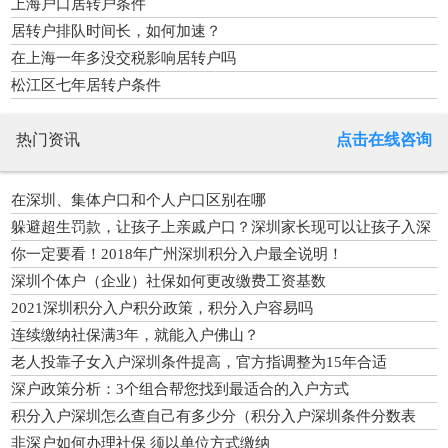
上海户口居转户条件
居转户排队时间长，如何加速？
在上海一年多没交税影响居转户吗
松江区七年居转户条件
热门资讯
点击在线咨询
在深圳、集体户口和个人户口区别在哪
躲避超生罚款，让孩子上亲戚户口？深圳家长现可以让孩子入深
户了
你一定要看！2018年广州深圳积分入户最全说明！
深圳个体户（企业）社保如何更改缴费工资基数
2021深圳积分入户积分政策，积分入户容易吗
连续缴纳社保满3年，就能入户佛山？
老人投靠子女入户深圳条件提高，官方指调整为15年合适
深户政策分析：3个组合帮您找到最适合的入户方式
积分入户深圳怎么查自己有多少分（积分入户深圳条件分数表
2022）
非深户如何办理社保 须以单位方式缴纳