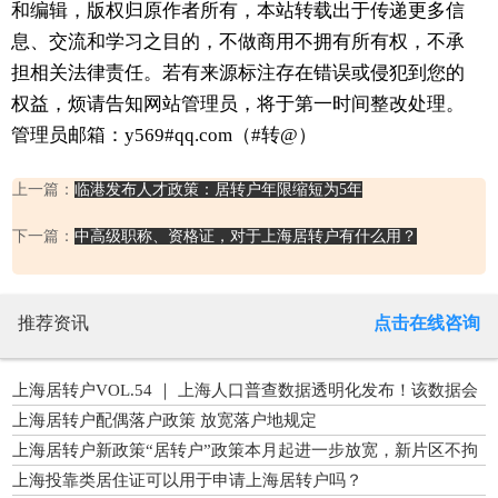
和编辑，版权归原作者所有，本站转载出于传递更多信
息、交流和学习之目的，不做商用不拥有所有权，不承
担相关法律责任。若有来源标注存在错误或侵犯到您的
权益，烦请告知网站管理员，将于第一时间整改处理。
管理员邮箱：y569#qq.com（#转@）
上一篇：
临港发布人才政策：居转户年限缩短为5年
下一篇：
中高级职称、资格证，对于上海居转户有什么用？
推荐资讯
点击在线咨询
上海居转户VOL.54 ｜ 上海人口普查数据透明化发布！该数据会
直接影响未来上海落户政策吗？
上海居转户配偶落户政策 放宽落户地规定
上海居转户新政策“居转户”政策本月起进一步放宽，新片区不拘
一格聚人才
上海投靠类居住证可以用于申请上海居转户吗？