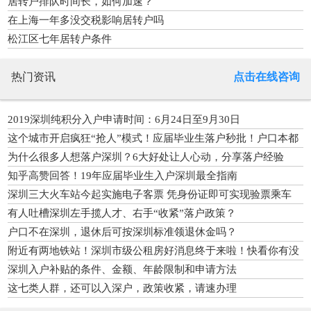
居转户排队时间长，如何加速？
在上海一年多没交税影响居转户吗
松江区七年居转户条件
热门资讯
点击在线咨询
2019深圳纯积分入户申请时间：6月24日至9月30日
这个城市开启疯狂“抢人”模式！应届毕业生落户秒批！户口本都
不用带了
为什么很多人想落户深圳？6大好处让人心动，分享落户经验
知乎高赞回答！19年应届毕业生入户深圳最全指南
深圳三大火车站今起实施电子客票 凭身份证即可实现验票乘车
有人吐槽深圳左手揽人才、右手“收紧”落户政策？
户口不在深圳，退休后可按深圳标准领退休金吗？
附近有两地铁站！深圳市级公租房好消息终于来啦！快看你有没
有份
深圳入户补贴的条件、金额、年龄限制和申请方法
这七类人群，还可以入深户，政策收紧，请速办理