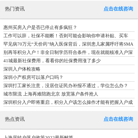
热门资讯
点击在线咨询
惠州买房入户是否已停止有多疯狂？
工作可以辞，社保不能断！否则可能会影响你申请补贴、买车
罕见病70万元“天价药”纳入医保背后，深圳患儿家属呼吁将SMA
基因检测纳入免费产检项目
别再等积分入户！非全日制学历符合条件，现在就能核准入户深
圳
41城最新社保费用，看看你的社保费用涨了多少
深圳入户体检攻略
深圳小产权房可以落户口吗？
深圳打工家长注意，没居住证民办补报不通过，学位怎么办？
城市限流 上海再难陪跑北京 放宽落户条件抢人
深圳积分入户即将重启，积分入户该怎么操作才能有把握入户成
功？
热点资讯
点击在线咨询
上海居转户落户政策2022最新解答