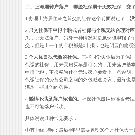
二、上海居转户落户，哪些社保属于无效社保，交
1.办理上海居住证之前交的社保这个前面说过了，
没
2.
只交社保不申报个税
或者
社保与个税无法合理对应
久，都无法落户。另外一种情况就是虽然也申报了个
交，但是上一年的个税都是0申报，也是明显的偷税
3.
个人私自找代缴的社保。
某些同学失业后为了保证
代缴的社保，用来买房买车是可以的，用来落户基本
申报个税，不报税为什么无法落户参看上一条说明。
代缴社保的劳务公司之间的外包派遣协议，最终也
满足一些其他的条件。
4.
缴纳不满足落户标准的。
社保社保缴纳标准跟考试
也不可能落户成功。
具体说说几种常见要求：
①有中级职称：最后4年里需要累积36个月社保大于1