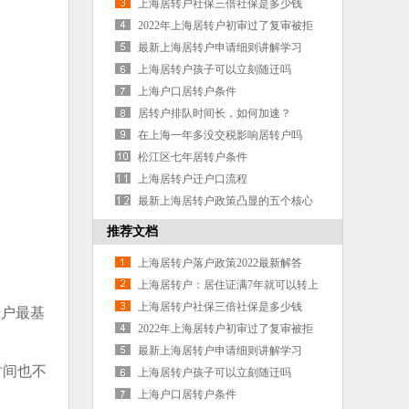
海户口吗？
上海居转户社保三倍社保是多少钱
2022年上海居转户初审过了复审被拒
概率0
最新上海居转户申请细则讲解学习
上海居转户孩子可以立刻随迁吗
上海户口居转户条件
居转户排队时间长，如何加速？
在上海一年多没交税影响居转户吗
松江区七年居转户条件
上海居转户迁户口流程
最新上海居转户政策凸显的五个核心
词
推荐文档
上海居转户落户政策2022最新解答
上海居转户：居住证满7年就可以转上
海户口吗？
上海居转户社保三倍社保是多少钱
转户最基
2022年上海居转户初审过了复审被拒
概率0
最新上海居转户申请细则讲解学习
时间也不
上海居转户孩子可以立刻随迁吗
上海户口居转户条件