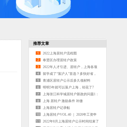
推荐文章
2022上海居转户流程图
奉贤区办理居转户政策
2022年人才引进、居转户，上海各项
落户政策对社保基数的要求
留学成了“落沪人”首选？多快好省，
你一定要了解
青浦区居转户公示后多久领材料
明明5年就可以落户上海，却花了7
年！都怪自己不懂快速落户政策
上海张江科学城居转户新政的问题1：
公司办公地点在张江，注册不在张
上海 居转户 激励条件 补缴
江，可以申请居转户吗？
上海居转户记录帖
上海居转户VOL.40 ｜ 2020年工资申
报工作窗口已打开！@所有申请人
2022年8月上海居转户公示时间结束了