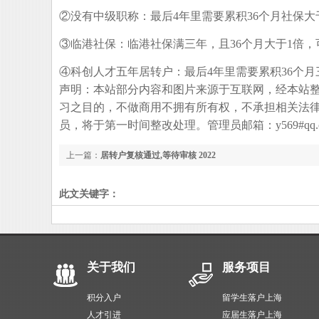
②没有中级职称：最后4年里需要累积36个月社保大
③临港社保：临港社保满三年，且36个月大于1倍
④科创人才五年居转户：最后4年里需要累积36个
声明：本站部分内容和图片来源于互联网，经本站
习之目的，不做商用不拥有所有权，不承担相关法
员，将于第一时间整改处理。管理员邮箱：y569#qq.
上一篇：
居转户复核通过,等待审核 2022
此文关键字：
关于我们
服务项目
积分入户
留学生落户上海
人才引进
应届生落户上海