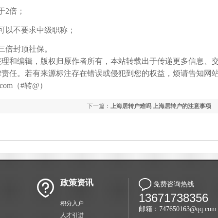
于2倍；
，可以不要求中级职称；
月三倍封顶社保。
整理和编辑，版权归原作者所有，本站转载出于传递更多信息、
律责任。若有来源标注存在错误或侵犯到您的权益，烦请告知网
com（#转@）
下一篇：
上海居转户难吗 上海居转户的注意事项
政策资讯
免费咨询热线
13671738356
积分入户
邮箱：747650163@qq.com
人才引进