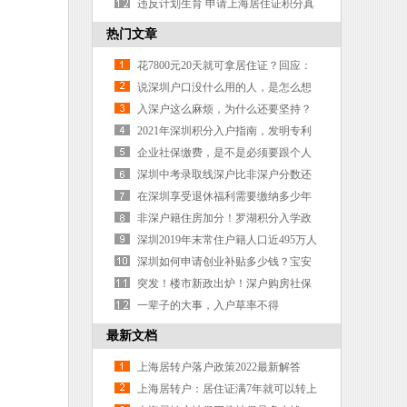
吗
违反计划生育 申请上海居住证积分真
的毫无办法吗
热门文章
花7800元20天就可拿居住证？回应：
立案查处
说深圳户口没什么用的人，是怎么想
的
入深户这么麻烦，为什么还要坚持？
这可能就是真正的原因吧
2021年深圳积分入户指南，发明专利
加30分，你知道怎么入户吗？
企业社保缴费，是不是必须要跟个人
的工资保持一致呢？
深圳中考录取线深户比非深户分数还
要高 ,你还敢入深户吗？
在深圳享受退休福利需要缴纳多少年
的社保？
非深户籍住房加分！罗湖积分入学政
策这些变化家长须知
深圳2019年末常住户籍人口近495万人
同比增加40万人
深圳如何申请创业补贴多少钱？宝安
区深圳市自主创业补贴受理
突发！楼市新政出炉！深户购房社保
满3年+豪宅税标准调至750万
一辈子的大事，入户草率不得
最新文档
上海居转户落户政策2022最新解答
上海居转户：居住证满7年就可以转上