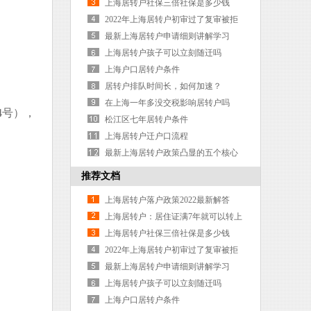
海户口吗？
上海居转户社保三倍社保是多少钱
2022年上海居转户初审过了复审被拒
概率0
最新上海居转户申请细则讲解学习
上海居转户孩子可以立刻随迁吗
上海户口居转户条件
居转户排队时间长，如何加速？
在上海一年多没交税影响居转户吗
4号），
松江区七年居转户条件
上海居转户迁户口流程
最新上海居转户政策凸显的五个核心
词
推荐文档
上海居转户落户政策2022最新解答
上海居转户：居住证满7年就可以转上
海户口吗？
上海居转户社保三倍社保是多少钱
2022年上海居转户初审过了复审被拒
概率0
最新上海居转户申请细则讲解学习
上海居转户孩子可以立刻随迁吗
上海户口居转户条件