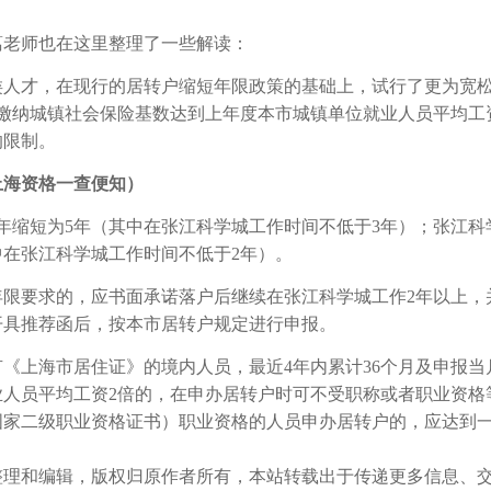
葛老师也在这里整理了一些解读：
类人才，在现行的居转户缩短年限政策的基础上，试行了更为宽
市缴纳城镇社会保险基数达到上年度本市城镇单位就业人员平均工
的限制。
上海资格一查便知）
年缩短为5年（其中在张江科学城工作时间不低于3年）；张江科
中在张江科学城工作时间不低于2年）。
限要求的，应书面承诺落户后继续在张江科学城工作2年以上，
开具推荐函后，按本市居转户规定进行申报。
《上海市居住证》的境内人员，最近4年内累计36个月及申报当
人员平均工资2倍的，在申办居转户时可不受职称或者职业资格
国家二级职业资格证书）职业资格的人员申办居转户的，应达到
整理和编辑，版权归原作者所有，本站转载出于传递更多信息、