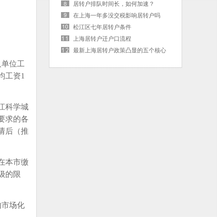
居转户排队时间长，如何加速？
在上海一年多没交税影响居转户吗
松江区七年居转户条件
上海居转户迁户口流程
最新上海居转户政策凸显的五个核心
词
人单位工
均工资1
江科学城
要求的各
请后（推
在本市缴
级的限
的市场化