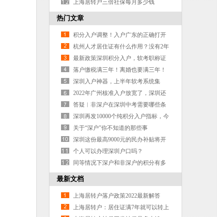
转户，至少要有中级职称吗？
上海居转户三倍社保每月多少钱
热门文章
积分入户调整！入户广东的正确打开
方式戳
杭州人才居住证有什么作用？没有2年
社保能申请区域牌照吗？
最新政策深圳积分入户，软考职称证
书怎么加分？
落户缴税满三年！离婚也要满三年！
深圳推限购等八大措施，重击过热楼
深圳入户神器，上半年软考系统集
市……
成，成绩为何迟迟不公布？
2022年广州核准入户放宽了，深圳还
远么？
答疑︱非深户在深圳中考需要哪些条
件？
深圳再发10000个纯积分入户指标，今
日启动报名！附资料指南
关于“深户”你不知道的那些事
深圳这份最高9000元的民办补贴将开
始申报！深户非深户都可申请
个人可以办理深圳户口吗？
同等情况下深户和非深户的积分有多
大差距？
最新文档
上海居转户落户政策2022最新解答
上海居转户：居住证满7年就可以转上