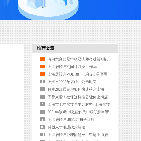
推荐文章
请问您真的是中级经济师考过就可以
作为居转户的中级职称要求了吗？
上海居转户期间可以换工作吗
上海居转户VOL.38 ｜ 3年2倍是否需
要连续累计才能办理落户？
上海市2022年居转户公示时间
解密2021居转户如何快速落户上海，
逻辑要对！
干货来袭！社保这样准备让你上海居
转户更容易成功！
上海市七年居转户申办材料_上海居转
户申请材料
2021年软考中级,能作为中级职称申请
上海居转户吗？
上海居转户 职称 注册会计师
科创人才引进政策解读
上海居转户办理问题一：申请上海居