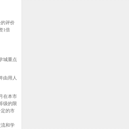
松的评价
资1倍
学城重点
并由用人
月在本市
等级的限
一定的市
交流和学