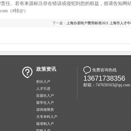
律责任。若有来源标注存在错误或侵犯到您的权益，烦请告知网
com（#转@）
下一篇：
上海办居转户费用标准2021 上海市人才
政策资讯
免费咨询热线
13671738356
积分入户
邮箱：747650163@qq.com
人才引进
应届生入户
留学生入户
深圳保障房
大专本科入户
核准制入户
职称入户