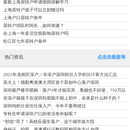
最新上海居转户申请细则讲解学习
上海居转户孩子可以立刻随迁吗
上海户口居转户条件
居转户排队时间长，如何加速？
在上海一年多没交税影响居转户吗
松江区七年居转户条件
热门资讯
点击在线咨询
2022年龙岗区深户／非深户深圳积分入学积分计算方法汇总
高大上！德勤粤港澳大湾区首个双创中心落户深圳
深圳最严楼市限购：落户3年才能买房，离婚也不好使，750万以
上缴豪宅税
非深户籍孩子在深圳到底能不能上初中，未来是什么样子的？
深圳纯积分居住社保入户、今年不要再错过
专科生申请深圳户口的有没有补贴呢？
“秒批”亮了！高校应届生落户，这个城市放大招
身份证，护照，港澳通行证数码照相回执怎么办理