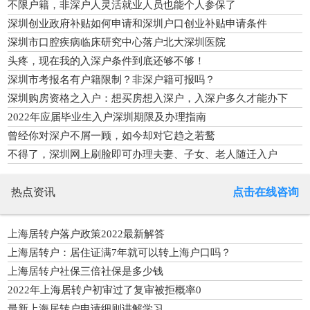
不限户籍，非深户人灵活就业人员也能个人参保了
深圳创业政府补贴如何申请和深圳户口创业补贴申请条件
深圳市口腔疾病临床研究中心落户北大深圳医院
头疼，现在我的入深户条件到底还够不够！
深圳市考报名有户籍限制？非深户籍可报吗？
深圳购房资格之入户：想买房想入深户，入深户多久才能办下
来？
2022年应届毕业生入户深圳期限及办理指南
曾经你对深户不屑一顾，如今却对它趋之若鹜
不得了，深圳网上刷脸即可办理夫妻、子女、老人随迁入户
热点资讯
点击在线咨询
上海居转户落户政策2022最新解答
上海居转户：居住证满7年就可以转上海户口吗？
上海居转户社保三倍社保是多少钱
2022年上海居转户初审过了复审被拒概率0
最新上海居转户申请细则讲解学习