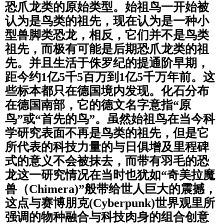
恐爪龙类的原始类型。始祖鸟一开始被
认为是鸟类的祖先，现在认为是一种小
型兽脚类恐龙，相反，它们并不是鸟类
祖先，而极有可能是后期恐爪龙类的祖
先。并且生活于侏罗纪的提通阶早期，
距今约1亿5千5百万到1亿5千万年前。这
些标本都只在德国境内发现。化石分布
在德国南部，它的德文名字意指“原
鸟”或“首先的鸟”。
虽然始祖鸟在当今科
学研究表面不再是鸟类的祖先，但是它
所代表的科技力量的与日俱增及里程碑
式的意义不会被抹去，而带有羽毛的恐
龙这一研究情况在当时也犹如“奇美拉魔
兽（Chimera)”般带给世人巨大的震撼，
这点与赛博朋克(Cyberpunk)世界观里所
强调的物种融合与科技肉身的组合创意