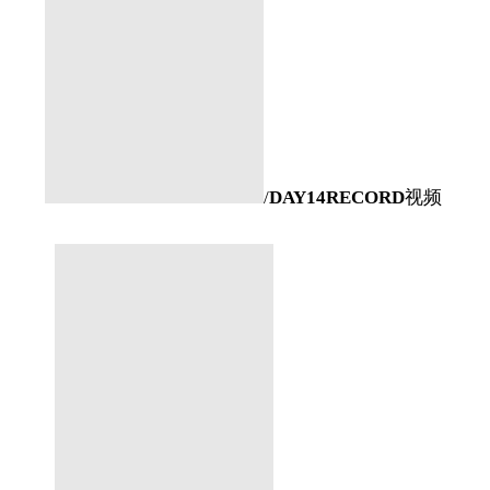
/
DAY14RECORD
视频