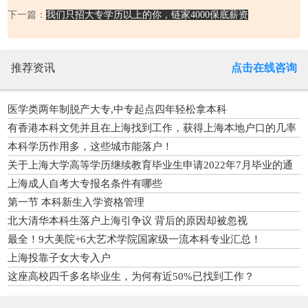
下一篇：
我们只招大专学历以上的你，链家4000保底薪资
推荐资讯
点击在线咨询
医学类两年制脱产大专,中专起点四年轻松拿本科
有香港本科文凭并且在上海找到工作，获得上海本地户口的几率
有多大？大概需要多久时间？
本科学历作用多，这些城市能落户！
关于上海大学高等学历继续教育毕业生申请2022年7月毕业的通
知
上海成人自考大专报名条件有哪些
第一节 本科新生入学资格管理
北大清华本科生落户上海引争议 背后的原因却被忽视
最全！9大美院+6大艺术学院国家级一流本科专业汇总！
上海投靠子女大专入户
这座高校四千多名毕业生，为何有近50%已找到工作？