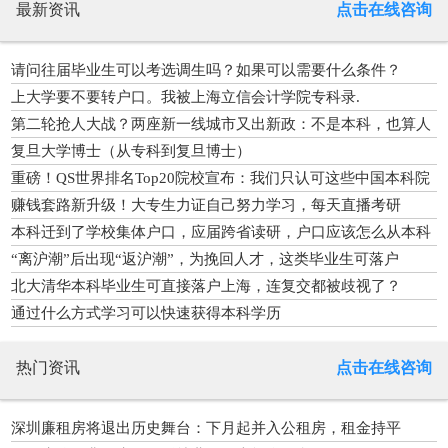
最新资讯
点击在线咨询
请问往届毕业生可以考选调生吗？如果可以需要什么条件？
上大学要不要转户口。我被上海立信会计学院专科录.
第二轮抢人大战？两座新一线城市又出新政：不是本科，也算人
才
复旦大学博士（从专科到复旦博士）
重磅！QS世界排名Top20院校宣布：我们只认可这些中国本科院
校！
赚钱套路新升级！大专生力证自己努力学习，每天直播考研
本科迁到了学校集体户口，应届跨省读研，户口应该怎么从本科
学校迁到研究生学校？
“离沪潮”后出现“返沪潮”，为挽回人才，这类毕业生可落户
北大清华本科毕业生可直接落户上海，连复交都被歧视了？
通过什么方式学习可以快速获得本科学历
热门资讯
点击在线咨询
深圳廉租房将退出历史舞台：下月起并入公租房，租金持平