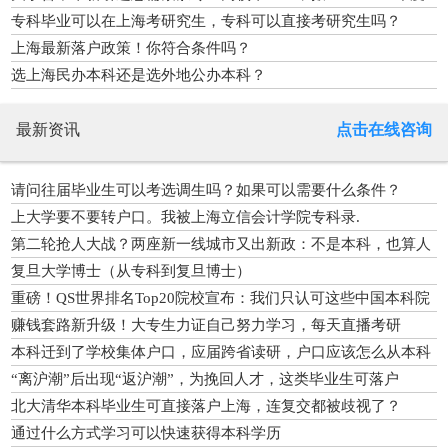
补贴的公告
专科毕业可以在上海考研究生，专科可以直接考研究生吗？
上海最新落户政策！你符合条件吗？
选上海民办本科还是选外地公办本科？
最新资讯
点击在线咨询
请问往届毕业生可以考选调生吗？如果可以需要什么条件？
上大学要不要转户口。我被上海立信会计学院专科录.
第二轮抢人大战？两座新一线城市又出新政：不是本科，也算人
才
复旦大学博士（从专科到复旦博士）
重磅！QS世界排名Top20院校宣布：我们只认可这些中国本科院
校！
赚钱套路新升级！大专生力证自己努力学习，每天直播考研
本科迁到了学校集体户口，应届跨省读研，户口应该怎么从本科
学校迁到研究生学校？
“离沪潮”后出现“返沪潮”，为挽回人才，这类毕业生可落户
北大清华本科毕业生可直接落户上海，连复交都被歧视了？
通过什么方式学习可以快速获得本科学历