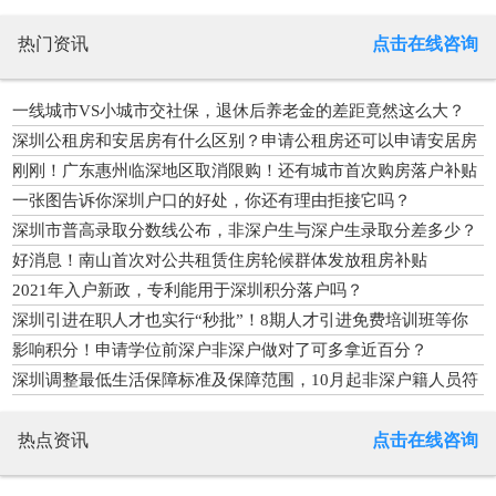
热门资讯
点击在线咨询
一线城市VS小城市交社保，退休后养老金的差距竟然这么大？
深圳公租房和安居房有什么区别？申请公租房还可以申请安居房
吗？
刚刚！广东惠州临深地区取消限购！还有城市首次购房落户补贴
1万元
一张图告诉你深圳户口的好处，你还有理由拒接它吗？
深圳市普高录取分数线公布，非深户生与深户生录取分差多少？
好消息！南山首次对公共租赁住房轮候群体发放租房补贴
2021年入户新政，专利能用于深圳积分落户吗？
深圳引进在职人才也实行“秒批”！8期人才引进免费培训班等你
来报名……
影响积分！申请学位前深户非深户做对了可多拿近百分？
深圳调整最低生活保障标准及保障范围，10月起非深户籍人员符
合条件可领低保
热点资讯
点击在线咨询