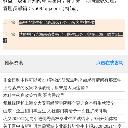
权益，烦请告知网站管理员，将于第一时间整改处理。
管理员邮箱：y569#qq.com（#转@）
上一篇：
高中毕业生登记表怎么补办，来这里找答案
下一篇：
沈晓明当选海南省委书记：医生出身，曾在上海、教育部工
作
推荐资讯
点击在线咨询
非全日制本科可以考211学校的研究生吗？如果有请问有那些学
校？
上海落户的政策继续放松，原来是因为这些？
本科生落户政策放宽 买房需趁早
复旦经院和上海交大安泰经管学院哪个更适合本科生就读？
山东：企业招用毕业生 人社部门将给予一次性扩岗补助
巩义2020年定向引进优秀高校毕业生面试结束，9日开始体检
关于晋中市新引进急需紧缺专业高校毕业生申报2020-2021年度